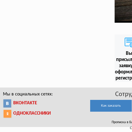
В
присыл
заявк
оформл
регист
Сотру
Мы в социальных сетях:
ВКОНТАКТЕ
Как заказать
ОДНОКЛАССНИКИ
Прописка в Ба
С