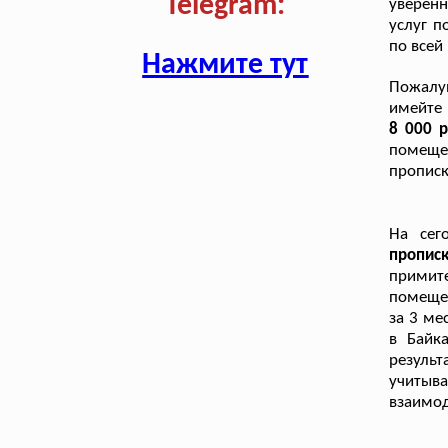
Telegram:
уверенн
услуг п
по всей
Нажмите тут
Пожалуй
имейте
8 000 
помеще
прописк
На сег
пропис
примит
помещен
за 3 ме
в Байк
резуль
учитыва
взаимод