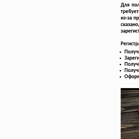
Для пол
требует
из-за п
сказано
зарегис
Регистр
Получ
Зарег
Получ
Получ
Оформ