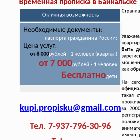
Временная прописка в Байкальске
Страниц
Отличная возможность
Необходимые документы:
Уважае
- паспорта гражданина России;
кварти
Цена услуг:
быть д
от 8 000
рублей - 1 человек (квартал)
зарегис
от 7 000
мошенни
рублей - 1 человек
как обр
Бесплатно
дети
На сег
официа
такая 
прожива
kupi.propisku@gmail.com
за 200
регистр
полож
Тел. 7-937-796-30-96
внимат
имеют 